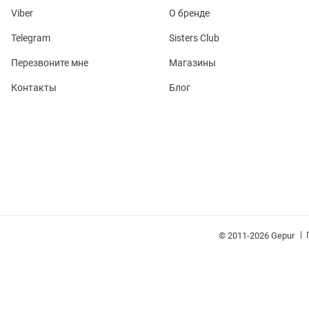
Viber
О бренде
Telegram
Sisters Club
Перезвоните мне
Магазины
Контакты
Блог
обелье
витеры
ия
Очки
Косметика
Платки
Панамы
|
© 2011-2026 Gepur