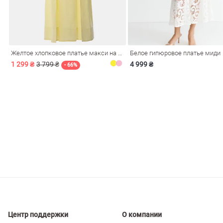
ечерние
Сарафаны
На
ные
ки
Желтое хлопковое платье макси на бретелях
Белое гипюровое платье миди
1 299 ₴
3 799 ₴
4 999 ₴
- 66%
си
Кожаные
Центр поддержки
О компании