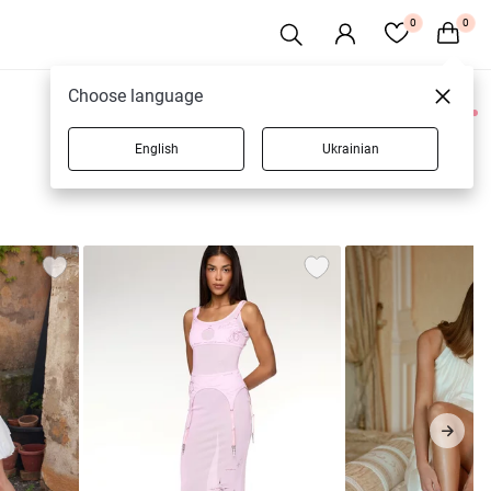
0
0
Choose language
0 товаров
English
Ukrainian