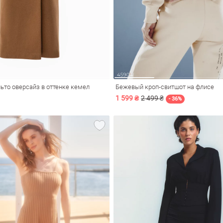
ьто оверсайз в оттенке кемел
Бежевый кроп-свитшот на флисе
1 599 ₴
2 499 ₴
- 36%