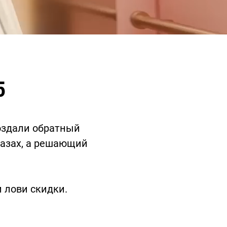
5
создали обратный
лазах, а решающий
 лови скидки.