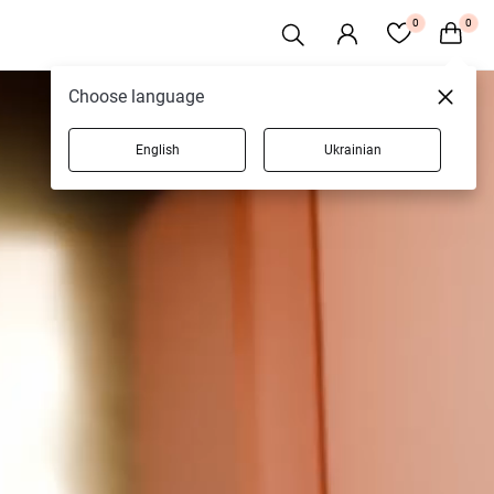
0
0
Choose language
English
Ukrainian