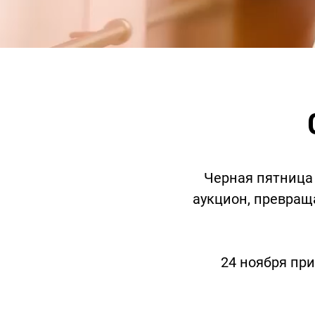
обелье
витеры
Черная пятница 
аукцион, превращ
ия
Очки
Косметика
Платки
Панамы
24 ноября пр