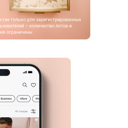
стие только для зарегистрированных
ьзователей – количество лотов и
мя ограничены