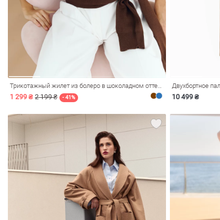
Трикотажный жилет из болеро в шоколадном оттенке
Двухбортное пал
1 299 ₴
2 199 ₴
10 499 ₴
- 41%