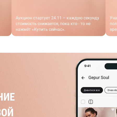
Аукцион стартует 24.11 – каждую секунду
Уча
стоимость снижается, пока кто - то не
пол
нажмёт «Купить сейчас».
вре
НИЕ
ВОЙ