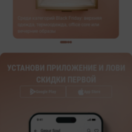
Среди категорий Black Friday: верхняя
одежда, термоодежда, office core или
вечерние образы
УСТАНОВИ ПРИЛОЖЕНИЕ И ЛОВИ
СКИДКИ ПЕРВОЙ
Google Play
App Store