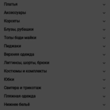
Платья
Аксессуары
Корсеты
Блузы, рубашки
Топы боди майки
Пиджаки
Верхняя одежда
Леггинсы, шорты, брюки
Костюмы и комплекты
Юбки
Свитера и трикотаж
Пляжная одежда
Нижнее бельё