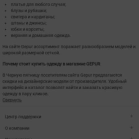
платья для любого случая;
блузы и рубашки;
свитера и кардиганы;
штаны и джинсы;
юбки и корсеты;
верхняя и домашняя одежда.
На сайте Gepur ассортимент поражает разнообразием моделей и
широкой размерной сеткой.
Почему стоит купить одежду в магазине GEPUR
В Черную пятницу посетителям сайта Gepur предлагаются
скидки на дизайнерские модели от производителя. Удобный
интерфейс и каталог позволят найти и заказать красивую
одежду в пару кликов.
Свернуть
Центр поддержки
Viber
О компании
Telegram
Перезвоните мне