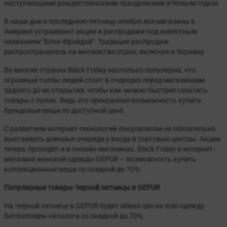
наступающими рождественскими праздниками и Новым годом.
В наши дни в последнюю пятницу ноября все магазины в
Америке устраивают акции и распродажи под известным
названием "Блэк Фрайдэй". Традиция распродаж
распространилась на множество стран, включая и Украину.
Во многих странах Black Friday настолько популярна, что
огромные толпы людей стоят в очередях перед магазинами
задолго до их открытия, чтобы как можно быстрее схватить
товары с полок. Ведь это прекрасная возможность купить
брендовые вещи по доступной цене.
С развитием интернет-технологий покупателям не обязательно
выстаивать длинные очереди у входа в торговые центры. Акции
теперь проходят и в онлайн-магазинах. Black Friday в интернет-
магазине женской одежды GEPUR – возможность купить
коллекционные вещи со скидкой до 70%.
Популярные товары Черной пятницы в GEPUR
На Черной пятнице в GEPUR будет обвал цен на всю одежду.
Бестселлеры каталога со скидкой до 70%: