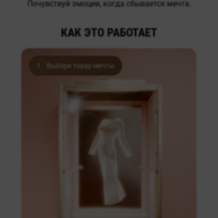
Почувствуй эмоции, когда сбывается мечта.
КАК ЭТО РАБОТАЕТ
1
Выбери товар мечты
амы