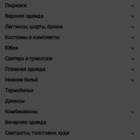
Пиджаки
Верхняя одежда
Леггинсы, шорты, брюки
Костюмы и комплекты
Юбки
Свитера и трикотаж
Пляжная одежда
Нижнее бельё
Термобелье
Джинсы
Комбинезоны
Вечерняя одежда
Свитшоты, толстовки, худи