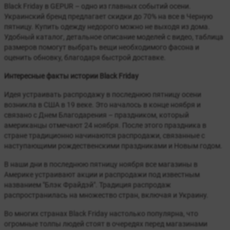
Black Friday в GEPUR – одно из главных событий осени.
Украинский бренд предлагает скидки до 70% на все в Черную
пятницу. Купить одежду недорого можно не выходя из дома.
Удобный каталог, детальное описание моделей с видео, таблица
размеров помогут выбрать вещи необходимого фасона и
оценить обновку, благодаря быстрой доставке.
Интересные факты истории Black Friday
Идея устраивать распродажу в последнюю пятницу осени
возникла в США в 19 веке. Это началось в конце ноября и
связано с Днем Благодарения – праздником, который
американцы отмечают 24 ноября. После этого праздника в
стране традиционно начинаются распродажи, связанные с
наступающими рождественскими праздниками и Новым годом.
В наши дни в последнюю пятницу ноября все магазины в
Америке устраивают акции и распродажи под известным
названием "Блэк Фрайдэй". Традиция распродаж
распространилась на множество стран, включая и Украину.
Во многих странах Black Friday настолько популярна, что
огромные толпы людей стоят в очередях перед магазинами