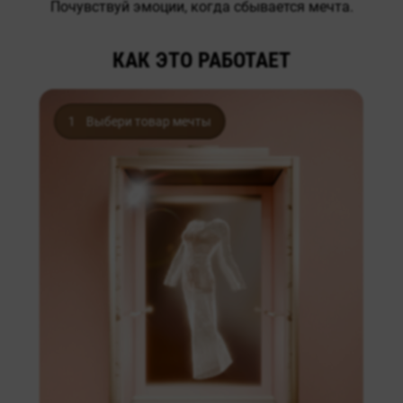
Почувствуй эмоции, когда сбывается мечта.
КАК ЭТО РАБОТАЕТ
1
Выбери товар мечты
амы