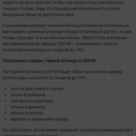
задолго до их открытия, чтобы как можно быстрее схватить
товары с полок. Ведь это прекрасная возможность купить
брендовые вещи по доступной цене.
С развитием интернет-технологий покупателям не обязательно
выстаивать длинные очереди у входа в торговые центры. Акции
теперь проходят и в онлайн-магазинах. Black Friday в интернет-
магазине женской одежды GEPUR – возможность купить
коллекционные вещи со скидкой до 70%.
Популярные товары Черной пятницы в GEPUR
На Черной пятнице в GEPUR будет обвал цен на всю одежду.
Бестселлеры каталога со скидкой до 70%:
платья для любого случая;
блузы и рубашки;
свитера и кардиганы;
штаны и джинсы;
юбки и корсеты;
верхняя и домашняя одежда.
На сайте Gepur ассортимент поражает разнообразием моделей и
широкой размерной сеткой.