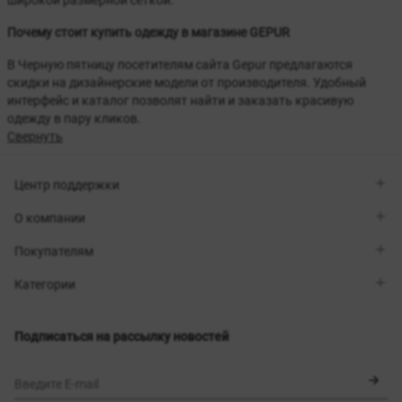
Почему стоит купить одежду в магазине GEPUR
В Черную пятницу посетителям сайта Gepur предлагаются
скидки на дизайнерские модели от производителя. Удобный
интерфейс и каталог позволят найти и заказать красивую
одежду в пару кликов.
Свернуть
Центр поддержки
Viber
О компании
Telegram
Перезвоните мне
О бренде
Покупателям
Контакты
Sisters Club
Магазины
Доставка
Категории
Блог
Оплата
Выбор размера
Новинки
Обмен и возврат
Платья
Подписаться на рассылку новостей
Сертификаты
Верхняя одежда
Корсеты
BLACK FRIDAY
Введите E-mail