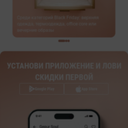
Среди категорий Black Friday: верхняя
одежда, термоодежда, office core или
вечерние образы
УСТАНОВИ ПРИЛОЖЕНИЕ И ЛОВИ
СКИДКИ ПЕРВОЙ
Google Play
App Store