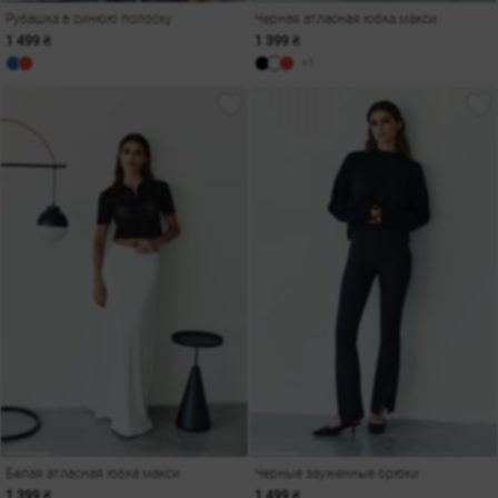
Рубашка в синюю полоску
Черная атласная юбка макси
1 499 ₴
1 399 ₴
+1
Белая атласная юбка макси
Черные зауженные брюки
1 399 ₴
1 499 ₴