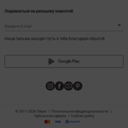
Выбор размера
Новинки
Обмен и возврат
Платья
Подписаться на рассылку новостей
Сертификаты
Верхняя одежда
Корсеты
BLACK FRIDAY
Введите E-mail
Наши письма находят путь к тебе благодаря eSputnik
амы
|
|
Политика конфиденциальности
© 2011-2026 Gepur
|
Публичная оферта
Cookies policy