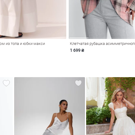
м из топа и юбки макси
1 699 ₴