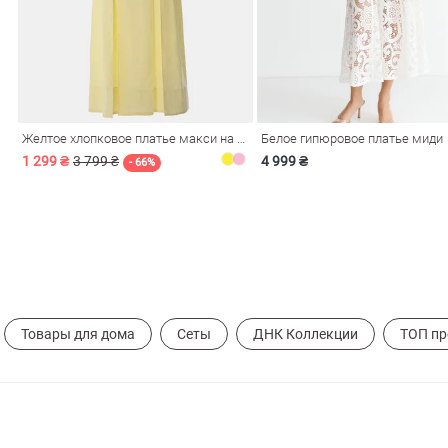
Желтое хлопковое платье макси на бретелях
Белое гипюровое платье миди
обелье
1 299 ₴
3 799 ₴
4 999 ₴
- 66%
витеры
ия
Очки
Косметика
Платки
Панамы
Товары для дома
Сеты
ДНК Коллекции
ТОП п