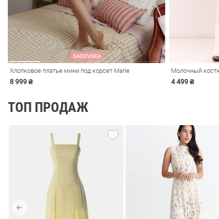
ечерние
Сарафаны
На
ные
ки
SADOVSKA
Хлопковое платье мини под корсет Marie
Молочный костю
8 999 ₴
4 499 ₴
ТОП ПРОДАЖ
си
Кожаные