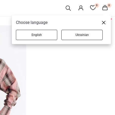
0
0
Choose language
3 товаров
English
Ukrainian