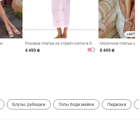
LAST SI
ом
Розовое платье из стрейч-сетки в бельевом стиле
4 499 ₴
8 499 ₴
Блузы, рубашки
Топы боди майки
Пиджаки