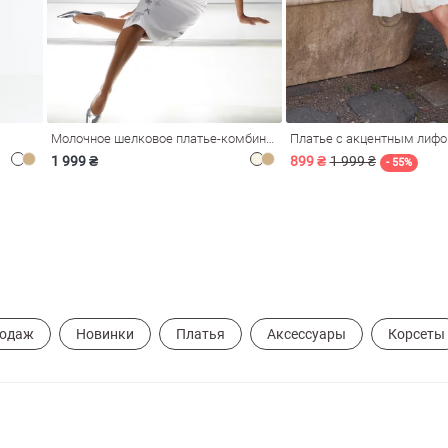
Молочное шелковое платье-комбинация Душа
Платье с акцентным лиф
1 999 ₴
899 ₴
1 999 ₴
- 55%
родаж
Новинки
Платья
Аксессуары
Корсеты