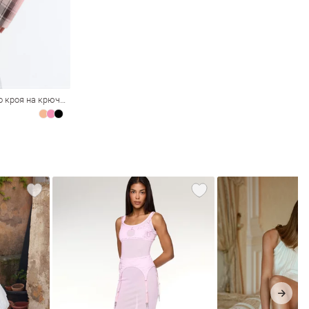
Клетчатая рубашка асимметричного кроя на крючках в персиковом оттенке