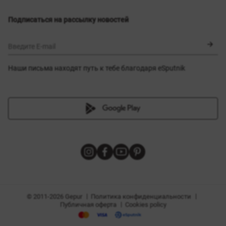
Выбор размера
Новинки
Обмен и возврат
Платья
Подписаться на рассылку новостей
Сертификаты
Верхняя одежда
Корсеты
BLACK FRIDAY
Введите E-mail
Наши письма находят путь к тебе благодаря eSputnik
амы
|
|
Политика конфиденциальности
© 2011-2026 Gepur
|
Публичная оферта
Cookies policy