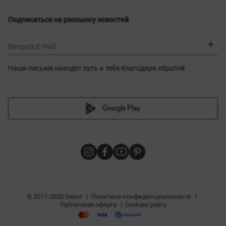
Выбор размера
Новинки
Обмен и возврат
Платья
Подписаться на рассылку новостей
Сертификаты
Верхняя одежда
Корсеты
BLACK FRIDAY
Введите E-mail
Наши письма находят путь к тебе благодаря eSputnik
амы
|
|
Политика конфиденциальности
© 2011-2026 Gepur
|
Публичная оферта
Cookies policy