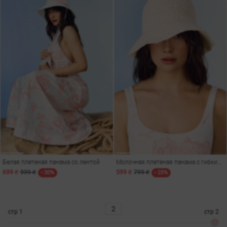
Белая плетеная панама со лентой
Молочная плетеная панама с гибкими полями
699 ₴
999 ₴
599 ₴
799 ₴
- 30%
- 25%
стр
1
стр
2