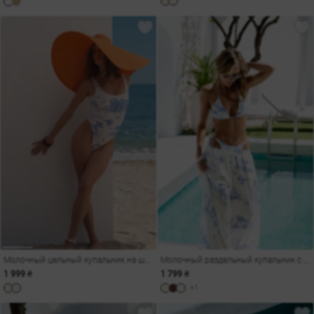
Молочный цельный купальник на широких бретелях
Молочный раздельный купальник с принтом
1 999 ₴
1 799 ₴
+1