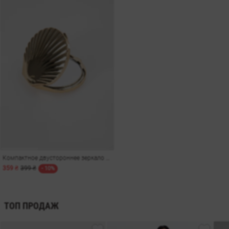
Компактное двустороннее зеркало в форме ракушки
359 ₴
399 ₴
- 10%
ТОП ПРОДАЖ