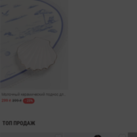
Молочный керамический поднос для украшений в форме ракушки
299 ₴
399 ₴
- 25%
ТОП ПРОДАЖ