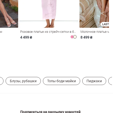
LAST SI
ом
Розовое платье из стрейч-сетки в бельевом стиле
4 499 ₴
8 499 ₴
Блузы, рубашки
Топы боди майки
Пиджаки
Подписаться на рассылку новостей