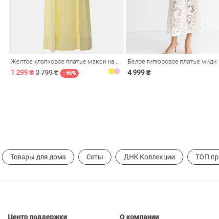
Желтое хлопковое платье макси на бретелях
Белое гипюровое платье миди
1 299 ₴
3 799 ₴
4 999 ₴
- 66%
Товары для дома
Сеты
ДНК Коллекции
ТОП п
Центр поддержки
О компании