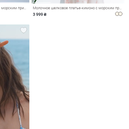
Хлопковое платье макси с розовым морским принтом
Молочное шелковое платье-кимоно с морским принтом
3 999 ₴