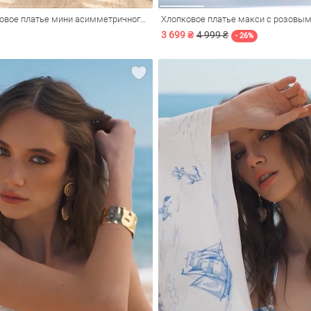
Молочное сатиновое платье мини асимметричного кроя с принтом
3 699 ₴
4 999 ₴
- 26%