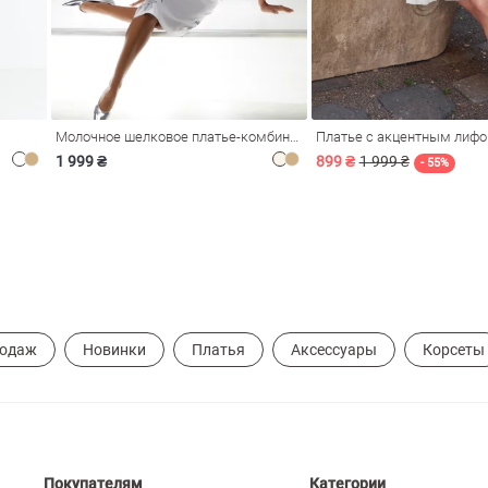
Молочное шелковое платье-комбинация Душа
Платье с акцентным лиф
1 999 ₴
899 ₴
1 999 ₴
- 55%
родаж
Новинки
Платья
Аксессуары
Корсеты
Покупателям
Категории