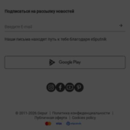
Выбор размера
Новинки
Обмен и возврат
Платья
Подписаться на рассылку новостей
Сертификаты
Верхняя одежда
Корсеты
BLACK FRIDAY
Введите E-mail
Наши письма находят путь к тебе благодаря eSputnik
амы
|
|
Политика конфиденциальности
© 2011-2026 Gepur
|
Публичная оферта
Cookies policy