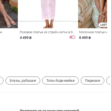
LAST SI
ом
Розовое платье из стрейч-сетки в бельевом стиле
4 499 ₴
8 499 ₴
Блузы, рубашки
Топы боди майки
Пиджаки
Подписаться на рассылку новостей