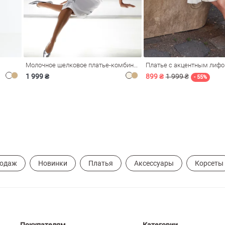
Молочное шелковое платье-комбинация Душа
Платье с акцентным лиф
1 999 ₴
899 ₴
1 999 ₴
- 55%
родаж
Новинки
Платья
Аксессуары
Корсеты
Покупателям
Категории