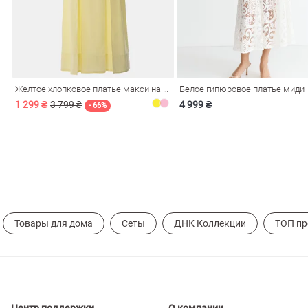
Желтое хлопковое платье макси на бретелях
Белое гипюровое платье миди
1 299 ₴
3 799 ₴
4 999 ₴
- 66%
Товары для дома
Сеты
ДНК Коллекции
ТОП п
Центр поддержки
О компании