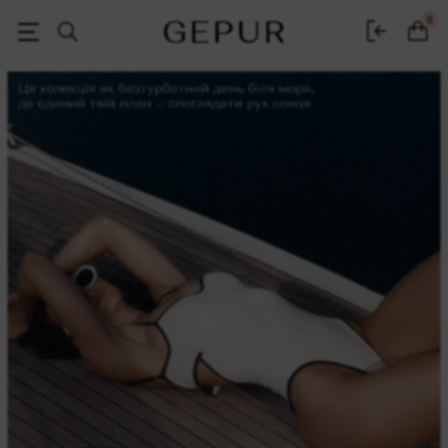
Женская одежда, обувь и аксессуары | Gepur
0