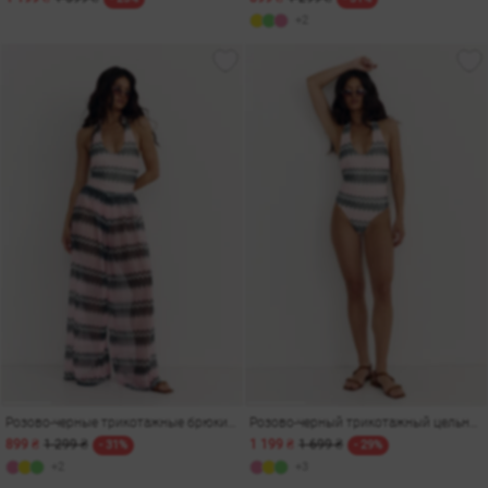
+2
Розово-черные трикотажные брюки свободного кроя с люрексом
Розово-черный трикотажный цельный купальник с люрексом
899 ₴
1 299 ₴
1 199 ₴
1 699 ₴
- 31%
- 29%
+2
+3