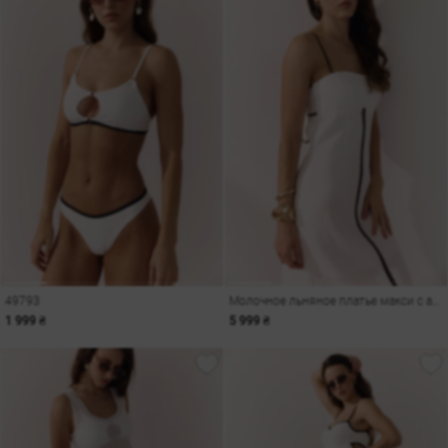
49793
Молочное льняное платье макси с акцентными вставками
1 999 ₴
5 999 ₴