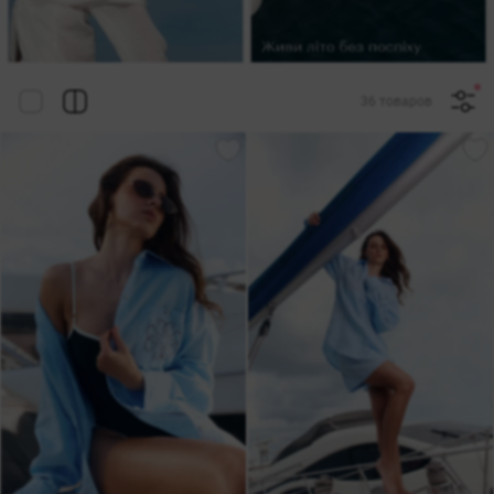
36 товаров