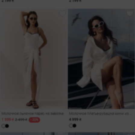
2 199 ₴
2 199 ₴
Молочное льняное парео на завязке
Молочное платье-рубашка мини из натурального льна
1 999 ₴
2 499 ₴
4 999 ₴
- 20%