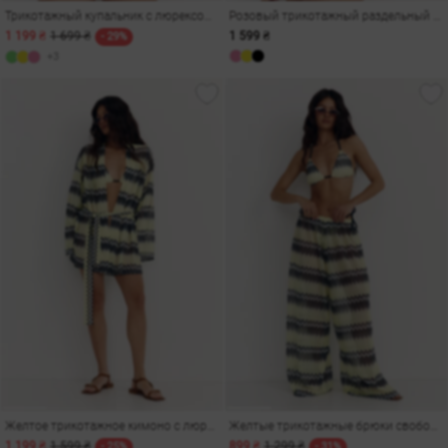
Трикотажный купальник с люрексом в ментолово-розовом оттенке
Розовый трикотажный раздельный купальник с люрексом
1 199 ₴
1 699 ₴
1 599 ₴
- 29%
+3
Желтое трикотажное кимоно с люрексом
Желтые трикотажные брюки свободного кроя с люрексом
1 199 ₴
1 599 ₴
899 ₴
1 299 ₴
- 25%
- 31%