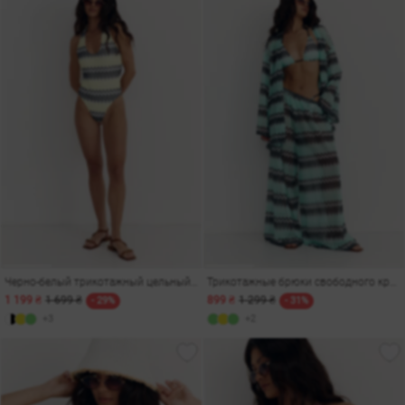
Черно-белый трикотажный цельный купальник с люрексом
Трикотажные брюки свободного кроя с люрексом в ментоловом оттенке
1 199 ₴
1 699 ₴
899 ₴
1 299 ₴
- 29%
- 31%
+3
+2