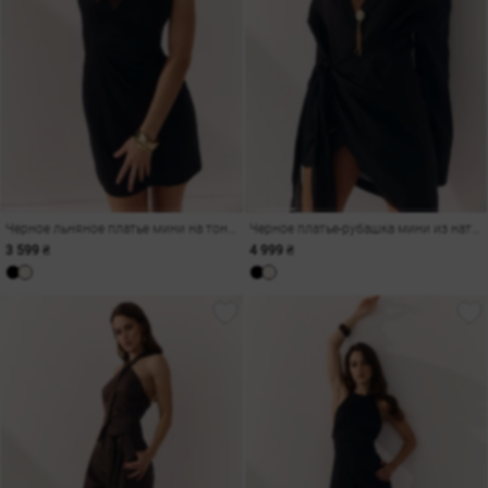
Черное льняное платье мини на тонких бретелях
Черное платье-рубашка мини из натурального льна
3 599 ₴
4 999 ₴