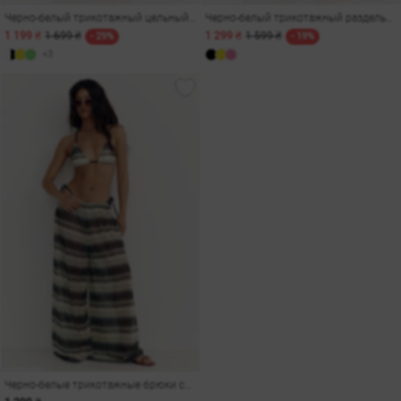
Черно-белый трикотажный цельный купальник с люрексом
Черно-белый трикотажный раздельный купальник с люрексом
1 199 ₴
1 699 ₴
1 299 ₴
1 599 ₴
- 29%
- 19%
+3
Черно-белые трикотажные брюки свободного кроя с люрексом