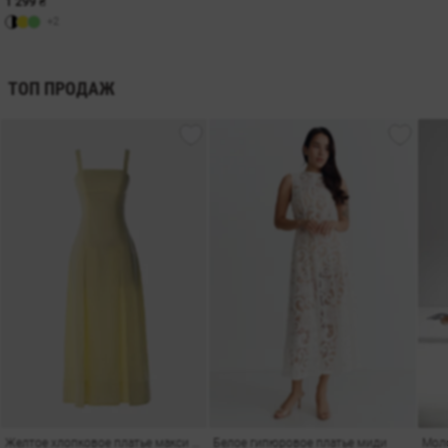
1 299 ₴
+2
ТОП ПРОДАЖ
Желтое хлопковое платье макси на бретелях
Белое гипюровое платье миди